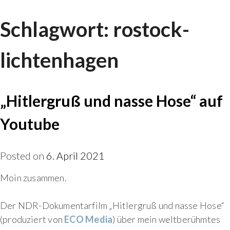
Skip
Schlagwort:
rostock-
to
content
lichtenhagen
„Hitlergruß und nasse Hose“ auf
Youtube
Posted on
6. April 2021
Moin zusammen.
Der NDR-Dokumentarfilm „Hitlergruß und nasse Hose“
(produziert von
ECO Media
) über mein weltberühmtes