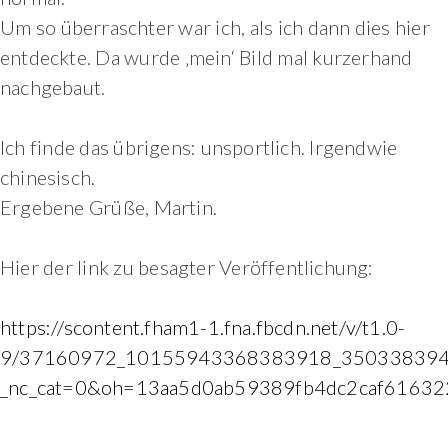
Um so überraschter war ich, als ich dann dies hier
entdeckte. Da wurde ‚mein‘ Bild mal kurzerhand
nachgebaut.
Ich finde das übrigens: unsportlich. Irgendwie
chinesisch.
Ergebene Grüße, Martin.
Hier der link zu besagter Veröffentlichung:
https://scontent.fham1-1.fna.fbcdn.net/v/t1.0-
9/37160972_10155943368383918_3503383941
_nc_cat=0&oh=13aa5d0ab59389fb4dc2caf616