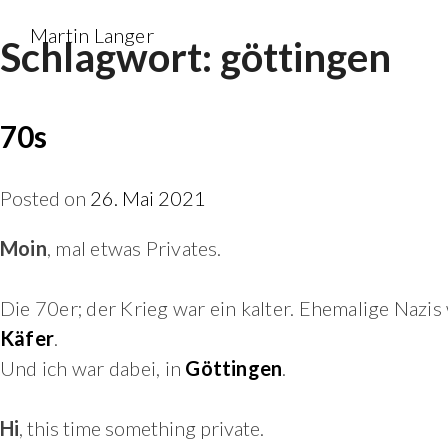
Skip
Martin Langer
Schlagwort:
göttingen
to
content
70s
Posted on
26. Mai 2021
Moin
, mal etwas Privates.
Die 70er; der Krieg war ein kalter. Ehemalige Nazi
Käfer
.
Und ich war dabei, in
Göttingen
.
Hi
, this time something private.