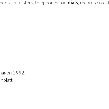
federal ministers, telephones had
dials
, records crack
nhagen 1992)
nblatt