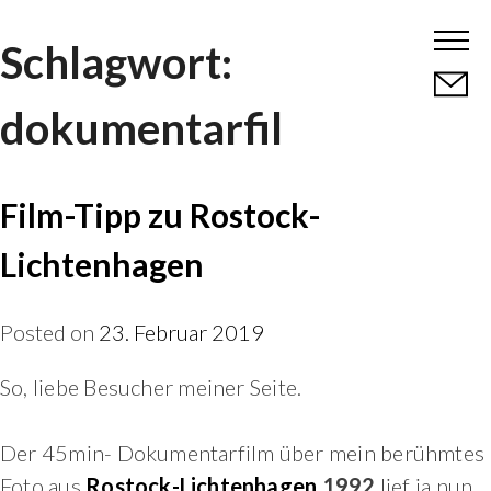
Skip
Schlagwort:
to
content
dokumentarfil
Film-Tipp zu Rostock-
Lichtenhagen
Posted on
23. Februar 2019
So, liebe Besucher meiner Seite.
Der 45min- Dokumentarfilm über mein berühmtes
Foto aus
Rostock-Lichtenhagen
1992
lief ja nun