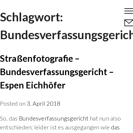
Skip
Schlagwort:
to
content
Bundesverfassungsgeric
Straßenfotografie –
Bundesverfassungsgericht –
Espen Eichhöfer
Posted on
3. April 2018
So, das
Bundesverfassungsgericht
hat nun also
entschieden; leider ist es ausgegangen wie
das